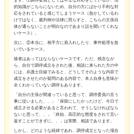
まず、①調停委員としては中立な対応をしているが、法
的知識がこちらにないため、自分の方にばかり不利な対
応をされていると感じてしまうケース（急かしているわ
けではなく、裁判例や法律に照らすと、こちらの主張自
体が通らないことが明白なのであまり話を聞いてくれな
いケース）。
次に、②本当に、相手方に肩入れしたり、事件処理を急
いでいるケース。
後者はあってはならないケースです。ただ、残念なが
ら、自分で調停成立をされた後、相談に来られた方の中
には、弁護士目線でみると、どうしてそのような内容で
成立をさせたのか疑問のある内容で、本人自身も意味が
全くわかっていない調停もあります。
「自分の主張が間違っていると思って、調停委員の言う
事に従いました、、」「保留にしたかったけど、今日で
成立させる必要があると言われて、そうしなければなら
ないと思って、、」「終始、高圧的な態度をされて言い
返すことができずに、、」は実際、相談であります。
しかし、どのような経緯であれ、調停成立となった場合