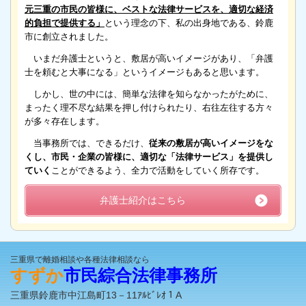
元三重の市民の皆様に、ベストな法律サービスを、適切な経済
的負担で提供する」
という理念の下、私の出身地である、鈴鹿
市に創立されました。
いまだ弁護士というと、敷居が高いイメージがあり、「弁護
士を頼むと大事になる」というイメージもあると思います。
しかし、世の中には、簡単な法律を知らなかったがために、
まったく理不尽な結果を押し付けられたり、右往左往する方々
が多々存在します。
当事務所では、できるだけ、
従来の敷居が高いイメージをな
くし、市民・企業の皆様に、適切な「法律サービス」を提供し
ていく
ことができるよう、全力で活動をしていく所存です。
弁護士紹介はこちら
三重県で離婚相談や各種法律相談なら
すずか
市民綜合法律事務所
三重県鈴鹿市中江島町13－11ｱﾙﾋﾞﾚｵ１A