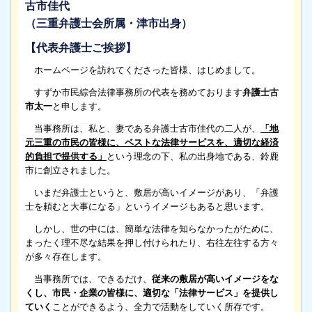
古市佳代
（三重弁護士会所属・津市出身）
【代表弁護士ご挨拶】
ホームページを訪れてくださった皆様、はじめまして。
すずか市民綜合法律事務所の代表を務めております
弁護士古
市太一
と申します。
当事務所は、私と、妻である弁護士古市佳代の二人が、
「地
元三重の市民の皆様に、ベストな法律サービスを、適切な経済
的負担で提供する」
という理念の下、私の出身地である、鈴鹿
市に創立されました。
いまだ弁護士というと、敷居が高いイメージがあり、「弁護
士を頼むと大事になる」というイメージもあると思います。
しかし、世の中には、簡単な法律を知らなかったがために、
まったく理不尽な結果を押し付けられたり、右往左往する方々
が多々存在します。
当事務所では、できるだけ、
従来の敷居が高いイメージをな
くし、市民・企業の皆様に、適切な「法律サービス」を提供し
ていく
ことができるよう、全力で活動をしていく所存です。